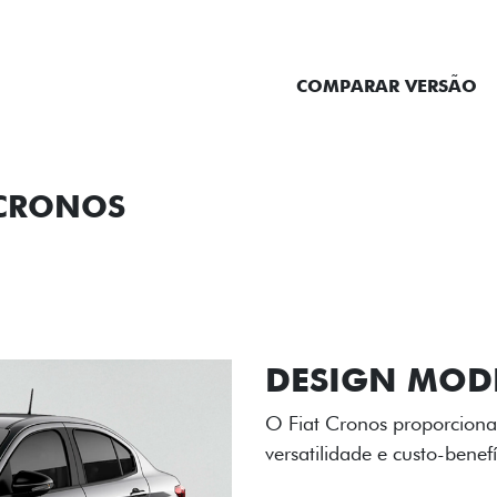
ENTRAR EM CONTATO
COMPARAR VERSÃO
 CRONOS
ORMANCE
SEGURANÇA
ACESSÓRIOS
SER
RODAS DE LI
As rodas de liga leve com
diamantado elevam o estil
personalidade para cada v