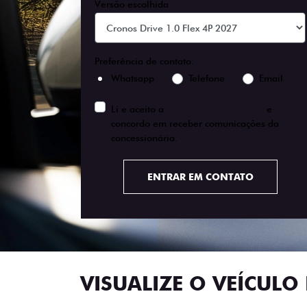
Versão escolhida
Preferência de contato:
Whatsapp
Telefone
Email
Li e aceito a
Política de Privacidade
e
concordo em receber comunicações da
concessionária.
ENTRAR EM CONTATO
VISUALIZE O VEÍCULO 