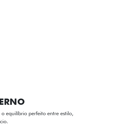
VIÇOS
FIAT + SEM PARAR
GA-LEVE
 desenho dinâmico e acabamento
o do Fiat Cronos, trazendo mais
iagem.