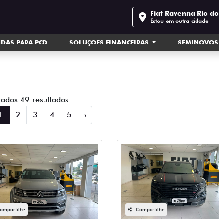
Fiat Ravenna Rio do
Estou em outra cidade
DAS PARA PCD
SOLUÇÕES FINANCEIRAS
SEMINOVOS
zados 49 resultados
1
2
3
4
5
›
ompartilhe
Compartilhe