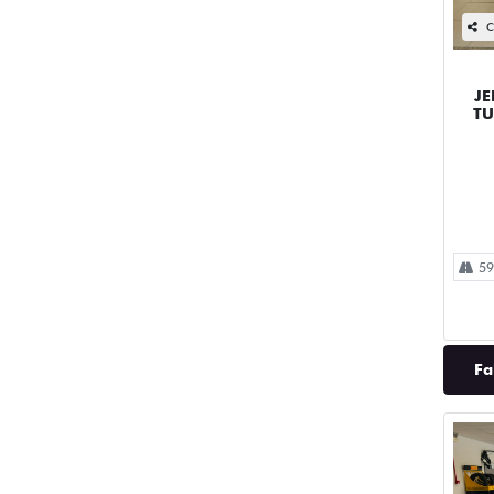
C
JE
TU
59
Fa