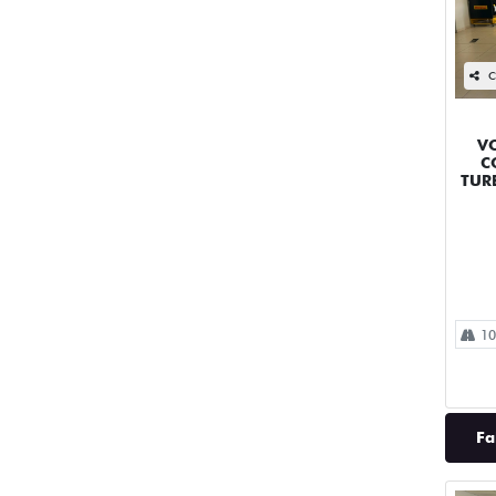
C
V
C
TUR
10
Fa