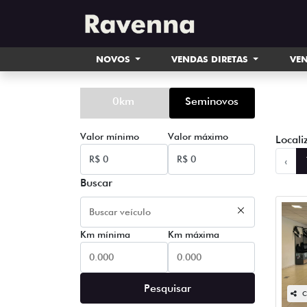
NOVOS
VENDAS DIRETAS
VEN
0km
Seminovos
Valor mínimo
Valor máximo
Locali
‹
Buscar
Km mínima
Km máxima
Pesquisar
C