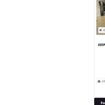
C
JEE
63
Fa