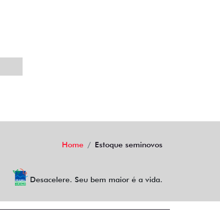
Home
Estoque seminovos
Desacelere. Seu bem maior é a vida.