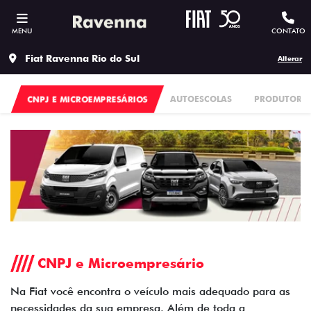
MENU
CONTATO
Fiat Ravenna Rio do Sul
Alterar
CNPJ E MICROEMPRESÁRIOS
AUTOESCOLAS
PRODUTORES
CNPJ e Microempresário
Na Fiat você encontra o veículo mais adequado para as
necessidades da sua empresa. Além de toda a