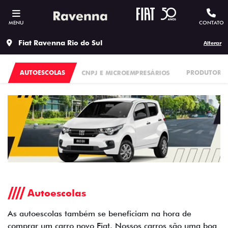
MENU
CONTATO
Fiat Ravenna Rio do Sul
Alterar
AUTOESCOLAS
CNPJ E MICROEMPRESÁRIOS
PRODUTORES
Autoescolas
As autoescolas também se beneficiam na hora de
comprar um carro novo Fiat. Nossos carros são uma boa