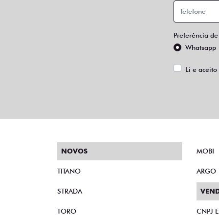
Preferência de
Whatsapp
Li e aceito
NOVOS
MOBI
TITANO
ARGO
STRADA
VEND
TORO
CNPJ 