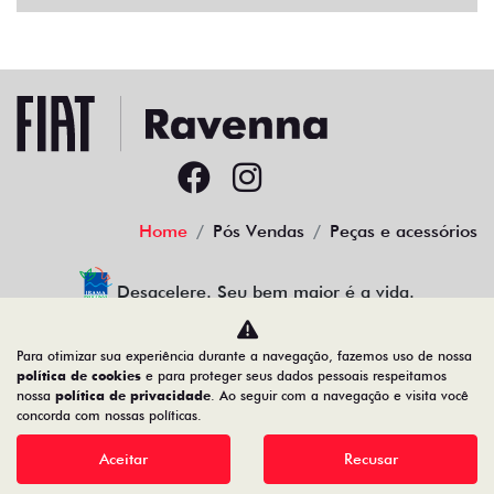
Home
Pós Vendas
Peças e acessórios
Desacelere. Seu bem maior é a vida.
Para otimizar sua experiência durante a navegação, fazemos uso de nossa
política de cookies
e para proteger seus dados pessoais respeitamos
nossa
política de privacidade
. Ao seguir com a navegação e visita você
30.941.270/0001-68
concorda com nossas políticas.
Aceitar
Recusar
Desenvolvido pela DEALERSPACE ® Direitos Reservados.