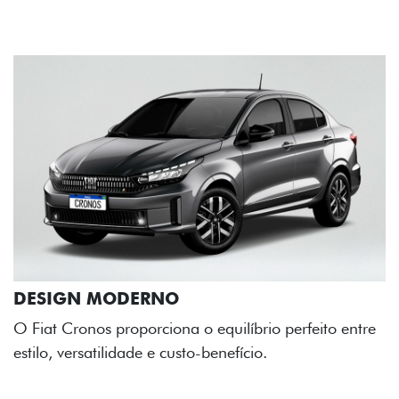
ODERNO
roporciona o equilíbrio perfeito entre
idade e custo-benefício.