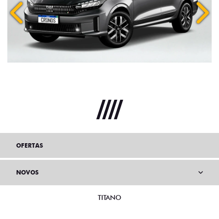
Anterior
Próx
OFERTAS
NOVOS
TITANO