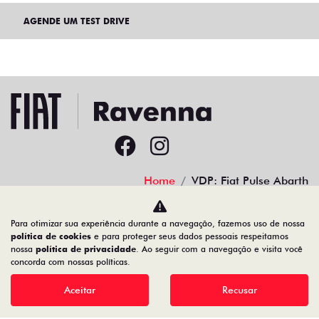
AGENDE UM TEST DRIVE
Home
VDP: Fiat Pulse Abarth
Desacelere. Seu bem maior é a vida.
Para otimizar sua experiência durante a navegação, fazemos uso de nossa
política de cookies
e para proteger seus dados pessoais respeitamos
nossa
política de privacidade
. Ao seguir com a navegação e visita você
concorda com nossas políticas.
30.941.270/0002-49
Aceitar
Recusar