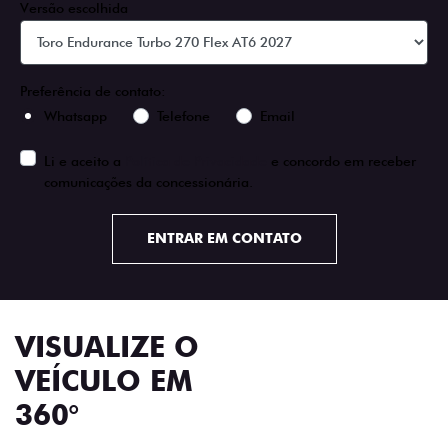
Versão escolhida
Preferência de contato:
Whatsapp
Telefone
Email
Li e aceito a
Política de Privacidade
e concordo em receber
comunicações da concessionária.
ENTRAR EM CONTATO
VISUALIZE O
VEÍCULO EM
360°