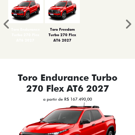
Anterior
P
Toro Endurance
Toro Freedom
Turbo 270 Flex
Turbo 270 Flex
AT6 2027
AT6 2027
Toro Endurance Turbo
270 Flex AT6 2027
a partir de R$ 167.490,00