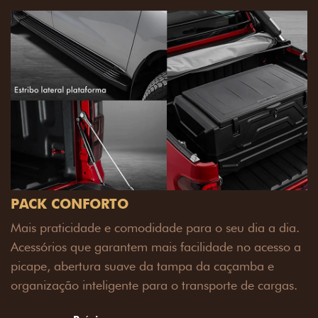
 dia.
sso a
e
rgas.