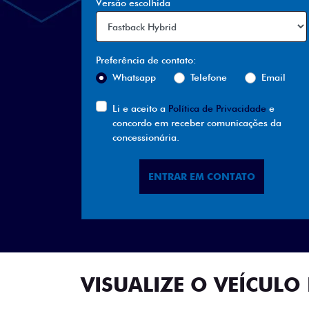
Versão escolhida
Preferência de contato:
Whatsapp
Telefone
Email
Li e aceito a
Política de Privacidade
e
concordo em receber comunicações da
concessionária.
ENTRAR EM CONTATO
VISUALIZE O VEÍCULO 