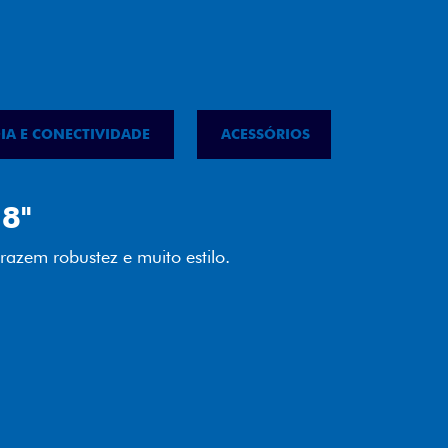
IA E CONECTIVIDADE
ACESSÓRIOS
IPVA
LED
almente em LED garante melhor
ilidade e mais economia para você.