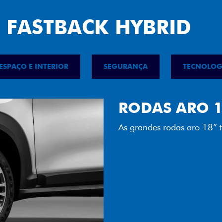
 FASTBACK HYBRID
ESPAÇO E INTERIOR
SEGURANÇA
TECNOLOG
FAROL FULL 
Tecnologia dos faróis tot
luminosidade, maior durab