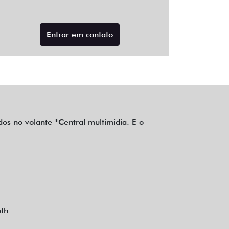
Entrar em contato
s no volante *Central multimidia. E o
oth