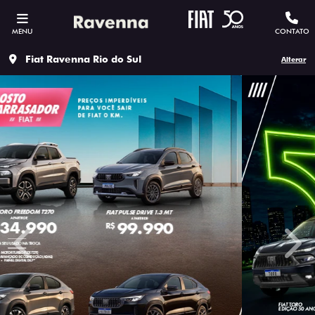
MENU
CONTATO
Fiat Ravenna Rio do Sul
Alterar
templates.template-01.components.carousel.texts.contro
temp