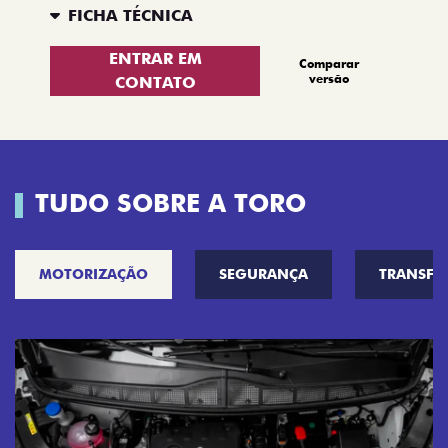
FICHA TÉCNICA
ENTRAR EM
Comparar
versão
CONTATO
TUDO SOBRE A TORO
MOTORIZAÇÃO
SEGURANÇA
TRANSF