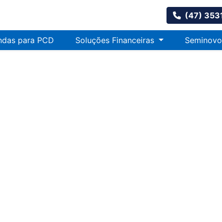
(47) 353
ndas para PCD
Soluções Financeiras
Seminovo