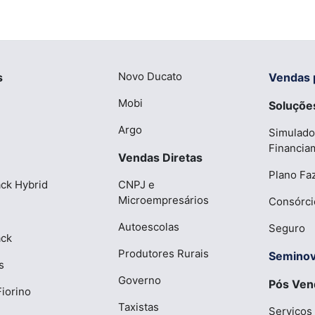
Novo Ducato
s
Vendas 
Mobi
Soluções
Argo
Simulado
Financia
Vendas Diretas
Plano Fa
ck Hybrid
CNPJ e
Microempresários
Consórci
Autoescolas
Seguro
ack
Produtores Rurais
Semino
s
Governo
Pós Ven
iorino
Taxistas
Serviços