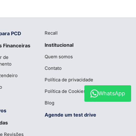
Recall
para PCD
Institucional
 Financeiras
Quem somos
r de
mento
Contato
zendeiro
Política de privacidade
o
Política de Cookies
WhatsApp
Blog
vos
Agende um test drive
das
 e Revisões