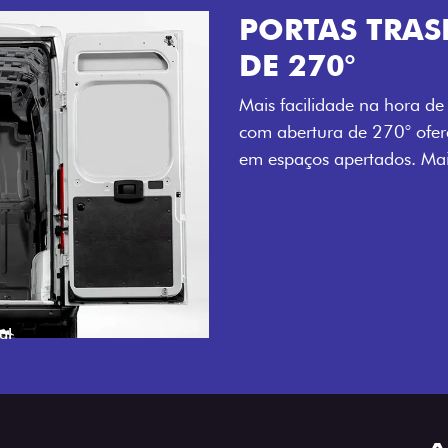
COM ABERTURA
carregar. As portas traseiras
ampliado e prático, mesmo
ra o seu dia a dia.