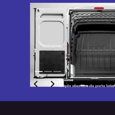
PORTAS TRASEIRAS 
DE 270°
Mais facilidade na hora de carregar e des
com abertura de 270° oferecem acesso 
em espaços apertados. Mais agilidade pa
Previous
Next