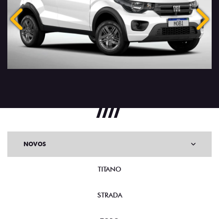
Anterior
Próx
NOVOS
TITANO
STRADA