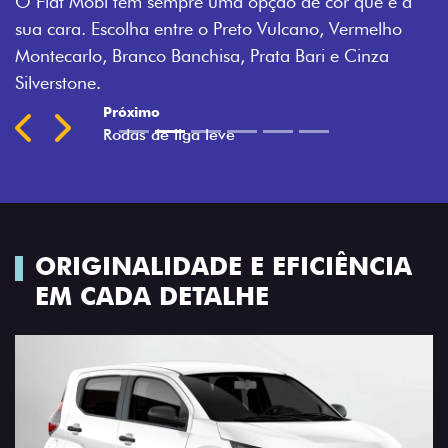
 de cor que é a
adicionar as rodas de 14”, com uma n
lcano, Vermelho
exclusiva, Preto Ghana.
 Bari e Cinza
Previous
Next
ORIGINALIDADE E EFICIÊNCIA
EM CADA DETALHE