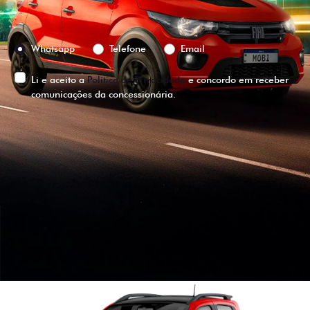
Preferência de contato:
Whatsapp
Telefone
Email
Li e aceito a
Política de Privacidade
e concordo em receber
comunicações da concessionária.
ENTRAR EM CONTATO
VISUALIZE O
VEÍCULO EM
360°