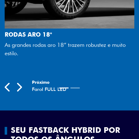
FAROL FULL
Tecnologia do
ARO 18"
melhor lumino
 rodas aro 18” trazem robustez e muito
economia para
Previous
Next
t
SEU FASTBACK HYBRID POR