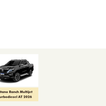
itano Ranch Multijet
urbodiesel AT 2026