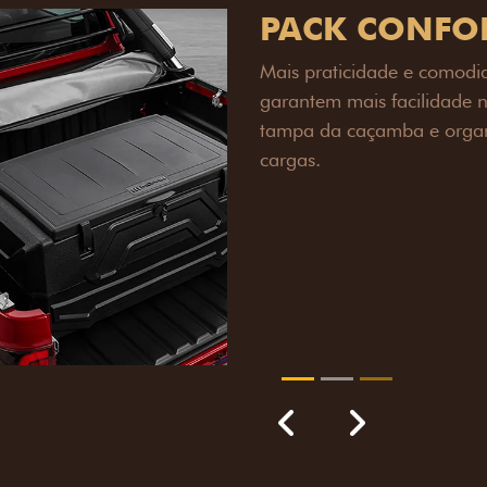
PACK OFF-R
Prepare sua picape para q
engate de reboque para at
lamas e overbumper, ofer
proteção extra para a carr
para enfrentar qualquer te
Próximo
Previous
Next
Pack tecnolog