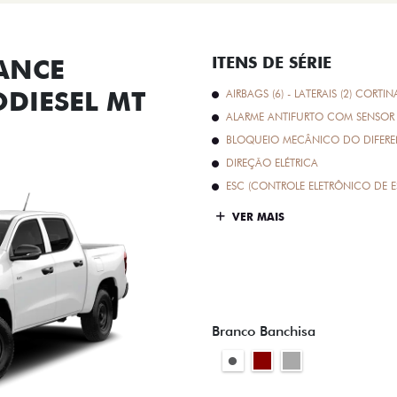
ANCE
ITENS DE SÉRIE
ODIESEL MT
AIRBAGS (6) - LATERAIS (2) CORTIN
ALARME ANTIFURTO COM SENSOR 
BLOQUEIO MECÂNICO DO DIFEREN
DIREÇÃO ELÉTRICA
ESC (CONTROLE ELETRÔNICO DE E
VER MAIS
Branco Banchisa