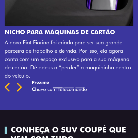
CHAVE COM T
Agora, a chave da 
A MÁQUINAS DE CARTÃO
veículo também à d
rino foi criada para ser sua grande
fechadura. São de
balho e de vida. Por isso, ela agora
mais fluidez para o
espaço exclusivo para a sua máquina
Previous
Next
adeus a “perder” a maquininha dentro
CONHEÇA O SUV COUPÉ QUE