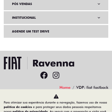
PÓS VENDAS
INSTITUCIONAL
AGENDE UM TEST DRIVE
Home
VDP: fiat fastback
Desacelere. Seu bem maior é a vida.
Para otimizar sua experiência durante a navegação, fazemos uso de nossa
política de cookies
e para proteger seus dados pessoais respeitamos
nossa
política de privacidade
. Ao seguir com a navegação e visita você