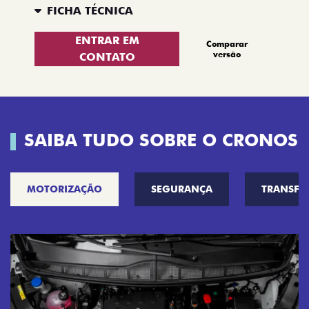
FICHA TÉCNICA
ENTRAR EM
Comparar
versão
CONTATO
SAIBA TUDO SOBRE O CRONOS
MOTORIZAÇÃO
SEGURANÇA
TRANSF