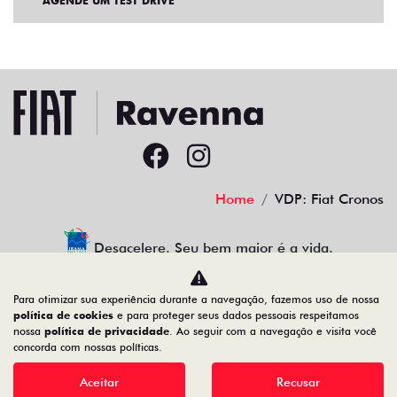
AGENDE UM TEST DRIVE
Home
VDP: Fiat Cronos
Desacelere. Seu bem maior é a vida.
Para otimizar sua experiência durante a navegação, fazemos uso de nossa
política de cookies
e para proteger seus dados pessoais respeitamos
nossa
política de privacidade
. Ao seguir com a navegação e visita você
30.941.270/0001-68
concorda com nossas políticas.
Aceitar
Recusar
Desenvolvido pela DEALERSPACE ® Direitos Reservados.