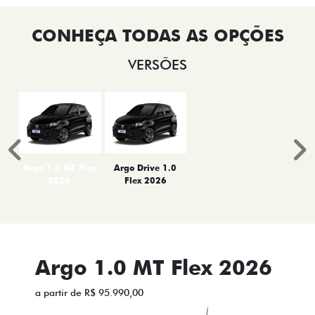
VERSÕES
Anterior
P
Argo 1.0 MT Flex
Argo Drive 1.0
2026
Flex 2026
Argo 1.0 MT Flex 2026
a partir de R$ 95.990,00