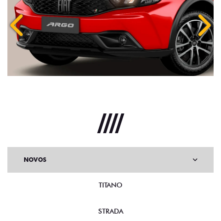
Anterior
Próx
NOVOS
TITANO
STRADA