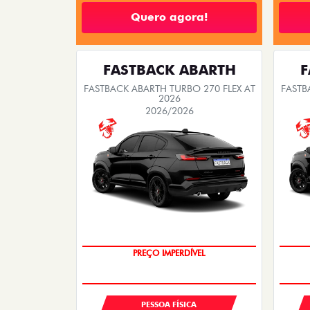
Quero agora!
FASTBACK ABARTH
F
FASTBACK ABARTH TURBO 270 FLEX AT
FASTB
2026
2026/2026
TAXA ZERO
PREÇO IMPERDÍVEL
PESSOA FÍSICA