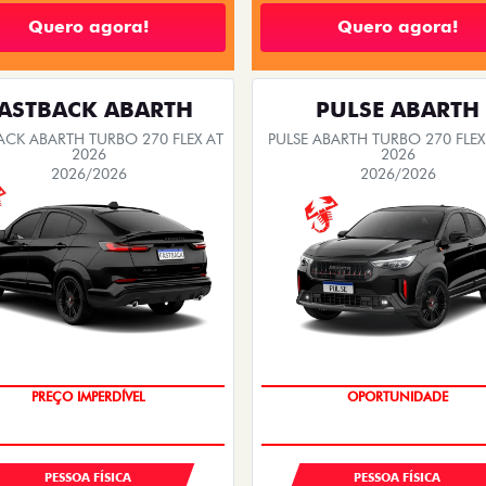
Quero agora!
Quero agora!
ASTBACK ABARTH
PULSE ABARTH
ACK ABARTH TURBO 270 FLEX AT
PULSE ABARTH TURBO 270 FLEX
2026
2026
2026/2026
2026/2026
TAXA ZERO
PREÇO IMPERDÍVEL
OPORTUNIDADE
SAIA DE FIAT 0KM
PESSOA FÍSICA
PESSOA FÍSICA