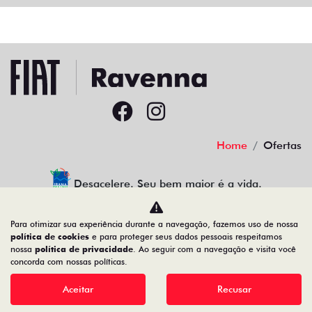
Home
Ofertas
Desacelere. Seu bem maior é a vida.
Para otimizar sua experiência durante a navegação, fazemos uso de nossa
política de cookies
e para proteger seus dados pessoais respeitamos
nossa
política de privacidade
. Ao seguir com a navegação e visita você
30.941.270/0002-49
concorda com nossas políticas.
Aceitar
Recusar
Desenvolvido pela DEALERSPACE ® Direitos Reservados.