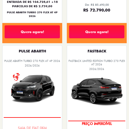
ENTRADA DE R$ 104.728,61 +18
De: R$ 85.490,00
PARCELAS DE R$ 2.759,00
R$ 72.790,00
PULSE ABARTH TURBO 270 FLEX AT 4P
2026
Quero agora!
Quero agora!
PULSE ABARTH
FASTBACK
PULSE ABARTH TURBO 270 FLEX AT 4P 2026
FASTBACK LIMITED EDITION TURBO 270 FLEX
AT 2026
2026/2026
2026/2026
SAIA DE FIAT 0KM
PREÇO IMPERDÍVEL