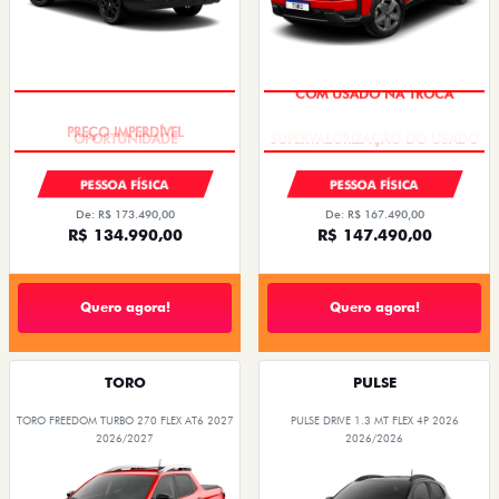
PREÇO IMPERDÍVEL
COM USADO NA TROCA
PESSOA FÍSICA
PESSOA FÍSICA
De: R$ 173.490,00
De: R$ 167.490,00
R$ 134.990,00
R$ 147.490,00
Quero agora!
Quero agora!
TORO
PULSE
TORO FREEDOM TURBO 270 FLEX AT6 2027
PULSE DRIVE 1.3 MT FLEX 4P 2026
2026/2027
2026/2026