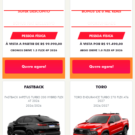
SUPER DESCONTO
BÔNUS DE 6 MIL REAIS
PESSOA FÍSICA
PESSOA FÍSICA
À VISTA A PARTIR DE R$ 99.990,00
À VISTA POR R$ 91.490,00
CRONOS DRIVE 1.3 FLEX 4P 2026
ARGO DRIVE 1.0 FLEX 4P 2026
Quero agora!
Quero agora!
FASTBACK
TORO
FASTBACK IMPETUS TURBO 200 HYBRID FLEX
TORO ENDURANCE TURBO 270 FLEX AT6
AT 2026
2027
2026/2026
2026/2027