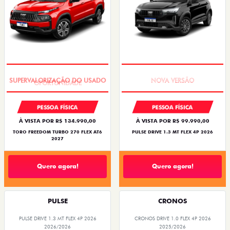
OPORTUNIDADE
PREÇO IMPERDÍVEL
PESSOA FÍSICA
PESSOA FÍSICA
À VISTA POR R$ 134.990,00
À VISTA POR R$ 99.990,00
TORO FREEDOM TURBO 270 FLEX AT6
PULSE DRIVE 1.3 MT FLEX 4P 2026
2027
Quero agora!
Quero agora!
PULSE
CRONOS
PULSE DRIVE 1.3 MT FLEX 4P 2026
CRONOS DRIVE 1.0 FLEX 4P 2026
2026/2026
2025/2026