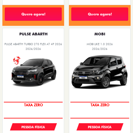
Quero agora!
Quero agora!
PULSE ABARTH
MOBI
PULSE ABARTH TURBO 270 FLEX AT 4P 2026
MOBI LIKE 1.0 2026
2026/2026
2026/2026
TAXA ZERO
TAXA ZERO
PESSOA FÍSICA
PESSOA FÍSICA