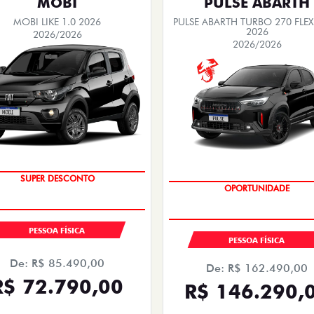
MOBI
PULSE ABARTH
MOBI LIKE 1.0 2026
PULSE ABARTH TURBO 270 FLEX
2026
2026/2026
2026/2026
TAXA ZERO
SAIA DE FIAT 0KM
PESSOA FÍSICA
PESSOA FÍSICA
De: R$ 85.490,00
De: R$ 162.490,00
R$ 72.790,00
R$ 146.290,