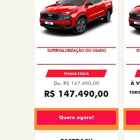
COM USADO NA TROCA
PESSOA FÍSICA
De: R$ 167.490,00
À V
R$ 147.490,00
TORO
Quero agora!