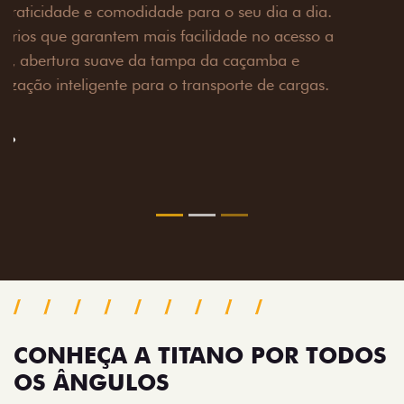
Prepare sua picape para qualquer desafio. O Pack
off-road combina engate de reboque para até 3,5
toneladas, alargadores de para-lamas e overbumper,
oferecendo mais capacidade de reboque, proteção
extra para a carroceria e um visual ainda mais
imponente para enfrentar qualquer terreno com
confiança.
Próximo
Previous
Next
Pack tecnologia
CONHEÇA A TITANO POR TODOS
OS ÂNGULOS