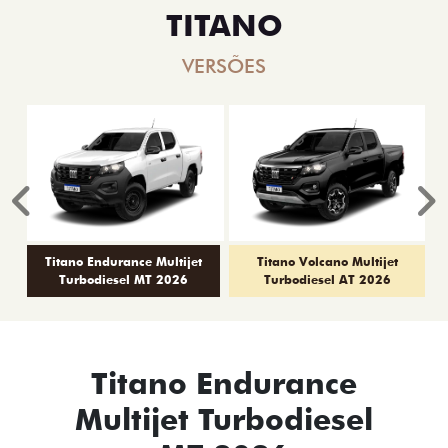
TITANO
VERSÕES
Anterior
P
Titano Endurance Multijet
Titano Volcano Multijet
Turbodiesel MT 2026
Turbodiesel AT 2026
Titano Endurance
Multijet Turbodiesel