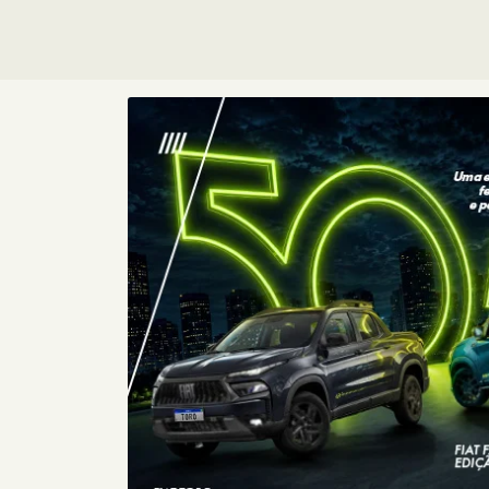
Consórcio
Fiat
Com o Consórcio Fiat, você pode
conquistar seu carro zero com
planos sem entrada e parcelas
sem juros, além de toda a
confiança que a Fiat oferece.
+ DETA