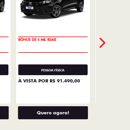
VENDAS
DIRETAS
Descubra as melhores soluções e
descontos em um novo Fiat para
empresas, produtores rurais,
taxistas e outras categorias de
negócios.
LHES