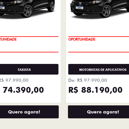
LHES
+ DETA