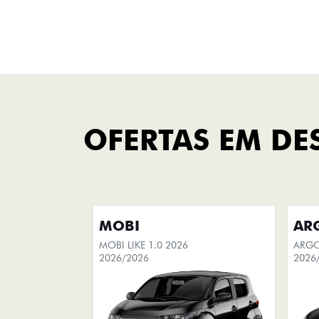
Fastback Hybrid
FINANCIAMENTO
FAÇA UMA SIMULAÇÃO
Você pode escolher seu
carro
novo e simular sua compra, com
opção de adicionar seu carro
usado na simulação do
financiamento.