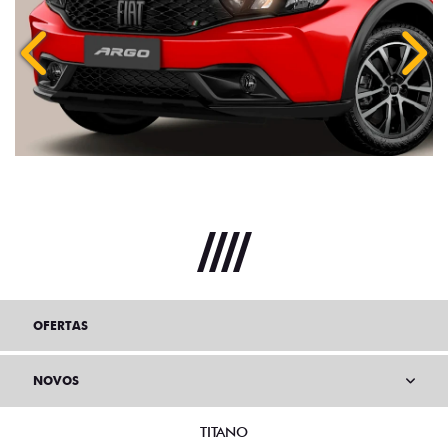
Anterior
Próx
OFERTAS
NOVOS
TITANO