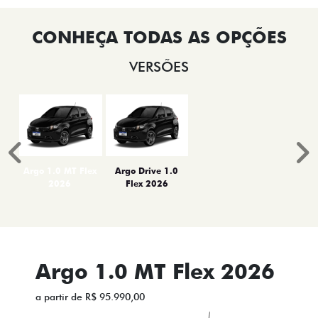
VERSÕES
Anterior
P
Argo 1.0 MT Flex
Argo Drive 1.0
2026
Flex 2026
Argo 1.0 MT Flex 2026
a partir de R$ 95.990,00