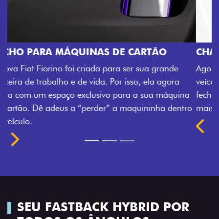
CHAVE COM TELECOMANDO
Agora, a chave da sua nova Fiorino pode abrir o
veículo também à distância, e não mais somente pela
na
fechadura. São detalhes como esse que trazem ainda
tro
mais fluidez para o seu dia de trabalho.
Previous
Next
SEU FASTBACK HYBRID POR