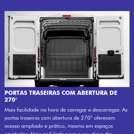
AMPLA ABERTURA DA PORTA
Mais versatilidade para o seu carre
ABERTURA DE
abertura da porta lateral do Novo Du
acesso à carga, otimizando tempo e
gar e descarregar. As
trabalho mais eficiente, onde quer q
e 270° oferecem
Previous
Next
mo em espaços
 seu dia a dia.