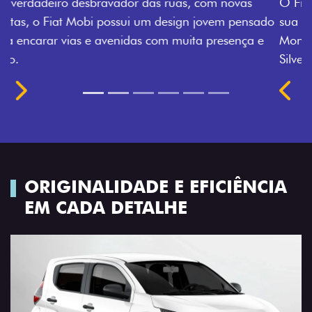
O Fiat Mobi tem sempre uma opção de cor que é a
sua cara. Escolha entre o Preto Vulcano, Vermelho
Montecarlo, Branco Banchisa, Prata Bari e Cinza
Silverstone.
Próximo
Previous
Next
Rodas de liga leve
ORIGINALIDADE E EFICIÊNCIA
EM CADA DETALHE