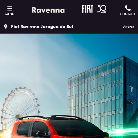
MENU
CONTATO
Fiat Ravenna Jaraguá do Sul
Alterar
ESTOU INTERESSADO
Versão escolhida