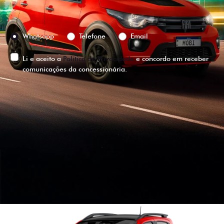
Preferência de contato:
Whatsapp
Telefone
Email
Li e aceito a
Política de Privacidade
e concordo em receber
comunicações da concessionária.
ENTRAR EM CONTATO
VISUALIZE O
VEÍCULO EM
360°