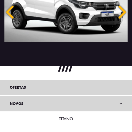
Anterior
Próx
OFERTAS
NOVOS
TITANO