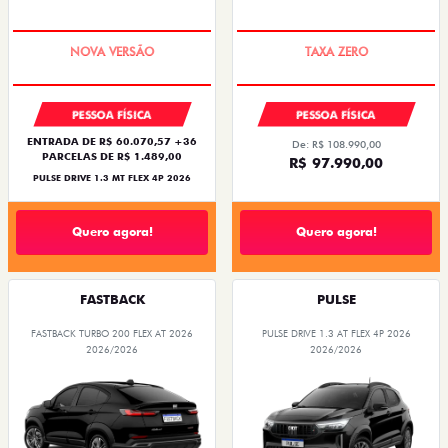
PREÇO IMPERDÍVEL
COM USADO NA TROCA
PESSOA FÍSICA
PESSOA FÍSICA
ENTRADA DE R$ 60.070,57 +36
De: R$ 108.990,00
PARCELAS DE R$ 1.489,00
R$ 97.990,00
PULSE DRIVE 1.3 MT FLEX 4P 2026
Quero agora!
Quero agora!
FASTBACK
PULSE
FASTBACK TURBO 200 FLEX AT 2026
PULSE DRIVE 1.3 AT FLEX 4P 2026
2026/2026
2026/2026