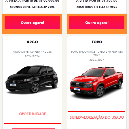
À VISTA A PARTIR DE R$ 99.990,00
À VISTA POR R$ 91.490,00
CRONOS DRIVE 1.3 FLEX 4P 2026
ARGO DRIVE 1.0 FLEX 4P 2026
Quero agora!
Quero agora!
ARGO
TORO
ARGO DRIVE 1.0 FLEX 4P 2026
TORO ENDURANCE TURBO 270 FLEX AT6
2027
2026/2026
2026/2027
BÔNUS DE 6 MIL REAIS
COM USADO NA TROCA