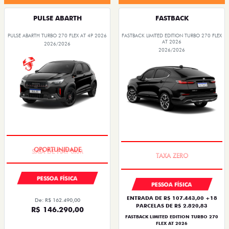
PULSE ABARTH
FASTBACK
PULSE ABARTH TURBO 270 FLEX AT 4P 2026
FASTBACK LIMITED EDITION TURBO 270 FLEX
AT 2026
2026/2026
2026/2026
SAIA DE FIAT 0KM
PREÇO IMPERDÍVEL
PESSOA FÍSICA
PESSOA FÍSICA
ENTRADA DE R$ 107.443,00 +18
De: R$ 162.490,00
PARCELAS DE R$ 2.820,83
R$ 146.290,00
FASTBACK LIMITED EDITION TURBO 270
FLEX AT 2026