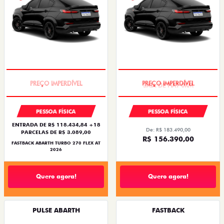
TAXA ZERO
SAIA DE FIAT 0KM
PESSOA FÍSICA
PESSOA FÍSICA
ENTRADA DE R$ 118.434,84 +18
De: R$ 183.490,00
PARCELAS DE R$ 3.089,00
R$ 156.390,00
FASTBACK ABARTH TURBO 270 FLEX AT
2026
Quero agora!
Quero agora!
PULSE ABARTH
FASTBACK