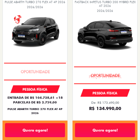
PULSE ABARTH TURBO 270 FLEX AT 4P 2026
FASTBACK IMPETUS TURBO 200 HYBRID FLEX
AT 2026
2026/2026
2026/2026
TAXA ZERO
PREÇO IMPERDÍVEL
PESSOA FÍSICA
PESSOA FÍSICA
ENTRADA DE R$ 104.728,61 +18
PARCELAS DE R$ 2.759,00
De: R$ 173.490,00
R$ 134.990,00
PULSE ABARTH TURBO 270 FLEX AT 4P
2026
Quero agora!
Quero agora!