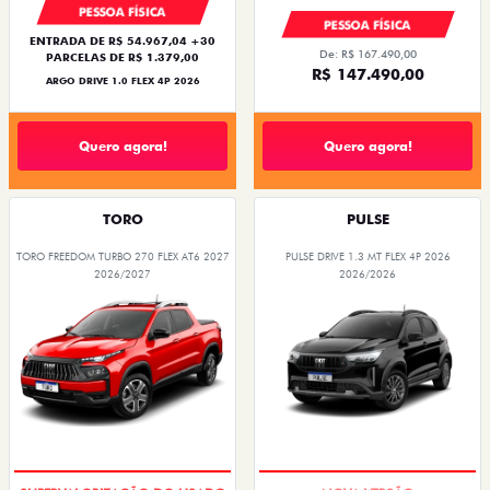
PESSOA FÍSICA
PESSOA FÍSICA
ENTRADA DE R$ 54.967,04 +30
De: R$ 167.490,00
PARCELAS DE R$ 1.379,00
R$ 147.490,00
ARGO DRIVE 1.0 FLEX 4P 2026
Quero agora!
Quero agora!
TORO
PULSE
TORO FREEDOM TURBO 270 FLEX AT6 2027
PULSE DRIVE 1.3 MT FLEX 4P 2026
2026/2027
2026/2026
OPORTUNIDADE
PREÇO IMPERDÍVEL