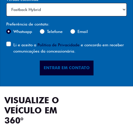
Preferência de contato:
Whatsapp
Telefone
Email
Li e aceito a
Política de Privacidade
e concordo em receber
comunicações da concessionária.
ENTRAR EM CONTATO
VISUALIZE O
VEÍCULO EM
360°