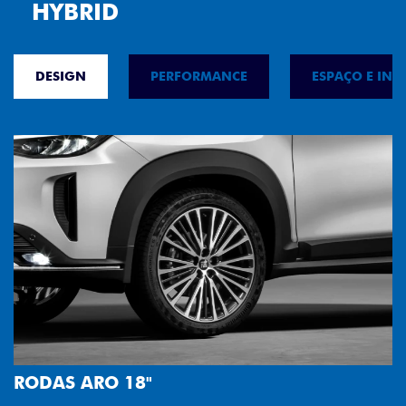
HYBRID
DESIGN
PERFORMANCE
ESPAÇO E INT
FAROL FULL LED
Tecnologia dos faróis totalmente em LED gar
melhor luminosidade, maior durabilidade e m