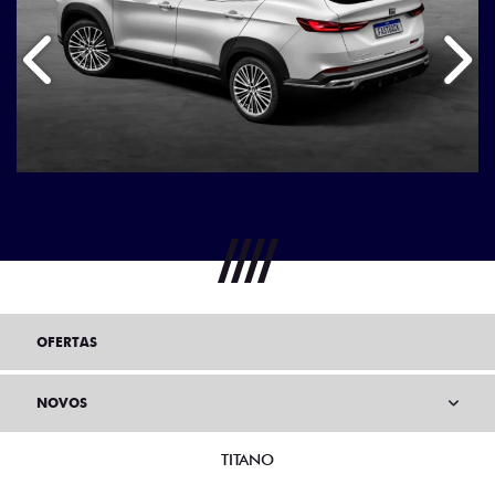
Anterior
Próx
OFERTAS
NOVOS
TITANO