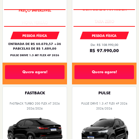
PREÇO IMPERDÍVEL
COM USADO NA TROCA
PESSOA FÍSICA
PESSOA FÍSICA
ENTRADA DE R$ 60.070,57 +36
De: R$ 108.990,00
PARCELAS DE R$ 1.489,00
R$ 97.990,00
PULSE DRIVE 1.3 MT FLEX 4P 2026
Quero agora!
Quero agora!
FASTBACK
PULSE
FASTBACK TURBO 200 FLEX AT 2026
PULSE DRIVE 1.3 AT FLEX 4P 2026
2026/2026
2026/2026