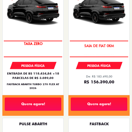
TAXA ZERO
SAIA DE FIAT 0KM
PESSOA FÍSICA
PESSOA FÍSICA
ENTRADA DE R$ 118.434,84 +18
De: R$ 183.490,00
PARCELAS DE R$ 3.089,00
R$ 156.390,00
FASTBACK ABARTH TURBO 270 FLEX AT
2026
Quero agora!
Quero agora!
PULSE ABARTH
FASTBACK