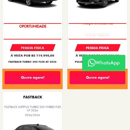
OPORTUNIDADE
PREÇO IMPERDÍVEL
PESSOA FÍSICA
PESSOA FÍSICA
À VISTA POR R$ 119.990,00
À VISTA POR R$ 109.990,00
WhatsApp
FASTBACK TURBO 200 FLEX AT 2026
PULSE DRIVE 1.3 AT FLEX 4P 2026
Quero agora!
Quero agora!
FASTBACK
FASTBACK IMPETUS TURBO 200 HYBRID FLEX
AT 2026
2026/2026