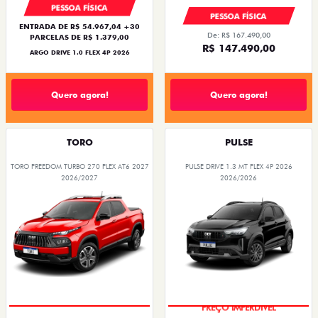
PESSOA FÍSICA
PESSOA FÍSICA
ENTRADA DE R$ 54.967,04 +30
De: R$ 167.490,00
PARCELAS DE R$ 1.379,00
R$ 147.490,00
ARGO DRIVE 1.0 FLEX 4P 2026
Quero agora!
Quero agora!
TORO
PULSE
TORO FREEDOM TURBO 270 FLEX AT6 2027
PULSE DRIVE 1.3 MT FLEX 4P 2026
2026/2027
2026/2026
OPORTUNIDADE
PREÇO IMPERDÍVEL