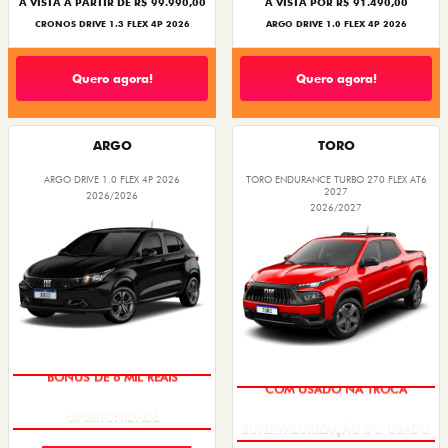
À VISTA A PARTIR DE R$ 99.990,00
À VISTA POR R$ 91.490,00
CRONOS DRIVE 1.3 FLEX 4P 2026
ARGO DRIVE 1.0 FLEX 4P 2026
Quero agora!
Quero agora!
ARGO
TORO
ARGO DRIVE 1.0 FLEX 4P 2026
TORO ENDURANCE TURBO 270 FLEX AT6
2027
2026/2026
2026/2027
BÔNUS DE 6 MIL REAIS
COM USADO NA TROCA