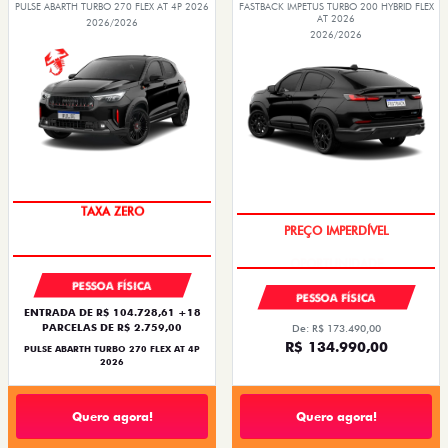
PULSE ABARTH TURBO 270 FLEX AT 4P 2026
FASTBACK IMPETUS TURBO 200 HYBRID FLEX
AT 2026
2026/2026
2026/2026
TAXA ZERO
PREÇO IMPERDÍVEL
PESSOA FÍSICA
PESSOA FÍSICA
ENTRADA DE R$ 104.728,61 +18
PARCELAS DE R$ 2.759,00
De: R$ 173.490,00
R$ 134.990,00
PULSE ABARTH TURBO 270 FLEX AT 4P
2026
Quero agora!
Quero agora!