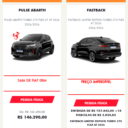
PULSE ABARTH
FASTBACK
PULSE ABARTH TURBO 270 FLEX AT 4P 2026
FASTBACK LIMITED EDITION TURBO 270 FLEX
AT 2026
2026/2026
2026/2026
SAIA DE FIAT 0KM
PREÇO IMPERDÍVEL
PESSOA FÍSICA
PESSOA FÍSICA
ENTRADA DE R$ 107.443,00 +18
De: R$ 162.490,00
PARCELAS DE R$ 2.820,83
R$ 146.290,00
FASTBACK LIMITED EDITION TURBO 270
FLEX AT 2026