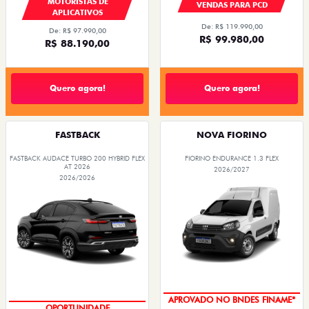
MOTORISTAS DE
VENDAS PARA PCD
APLICATIVOS
De: R$ 119.990,00
De: R$ 97.990,00
R$ 99.980,00
R$ 88.190,00
Quero agora!
Quero agora!
FASTBACK
NOVA FIORINO
FASTBACK AUDACE TURBO 200 HYBRID FLEX
FIORINO ENDURANCE 1.3 FLEX
AT 2026
2026/2027
2026/2026
APROVADO NO BNDES FINAME*
OPORTUNIDADE