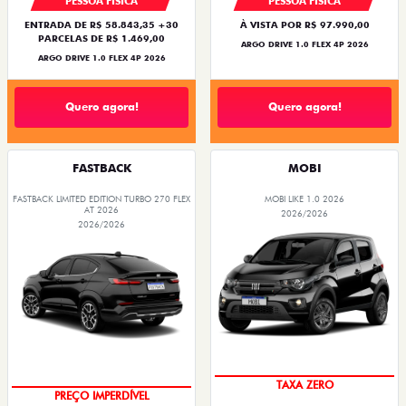
PESSOA FÍSICA
PESSOA FÍSICA
ENTRADA DE R$ 58.843,35 +30
À VISTA POR R$ 97.990,00
PARCELAS DE R$ 1.469,00
ARGO DRIVE 1.0 FLEX 4P 2026
ARGO DRIVE 1.0 FLEX 4P 2026
Quero agora!
Quero agora!
FASTBACK
MOBI
FASTBACK LIMITED EDITION TURBO 270 FLEX
MOBI LIKE 1.0 2026
AT 2026
2026/2026
2026/2026
TAXA ZERO
PREÇO IMPERDÍVEL