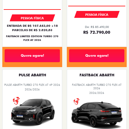
PESSOA FÍSICA
PESSOA FÍSICA
ENTRADA DE R$ 107.443,00 +18
De: R$ 85.490,00
PARCELAS DE R$ 2.820,83
R$ 72.790,00
FASTBACK LIMITED EDITION TURBO 270
FLEX AT 2026
Quero agora!
Quero agora!
PULSE ABARTH
FASTBACK ABARTH
PULSE ABARTH TURBO 270 FLEX AT 4P 2026
FASTBACK ABARTH TURBO 270 FLEX AT
2026
2026/2026
2026/2026