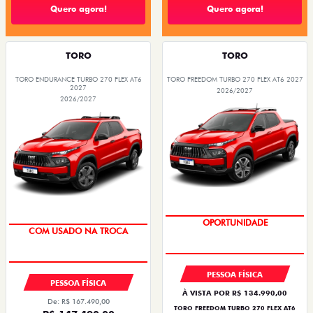
Quero agora!
Quero agora!
TORO
TORO
TORO ENDURANCE TURBO 270 FLEX AT6
TORO FREEDOM TURBO 270 FLEX AT6 2027
2027
2026/2027
2026/2027
OPORTUNIDADE
COM USADO NA TROCA
PESSOA FÍSICA
PESSOA FÍSICA
À VISTA POR R$ 134.990,00
De: R$ 167.490,00
TORO FREEDOM TURBO 270 FLEX AT6