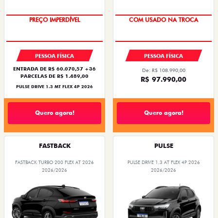
PREÇO IMPERDÍVEL
COM USADO NA TROCA
PESSOA FÍSICA
PESSOA FÍSICA
ENTRADA DE R$ 60.070,57 +36
De: R$ 108.990,00
PARCELAS DE R$ 1.489,00
R$ 97.990,00
PULSE DRIVE 1.3 MT FLEX 4P 2026
Quero agora!
Quero agora!
FASTBACK
PULSE
FASTBACK TURBO 200 FLEX AT 2026
PULSE DRIVE 1.3 AT FLEX 4P 2026
2026/2026
2026/2026