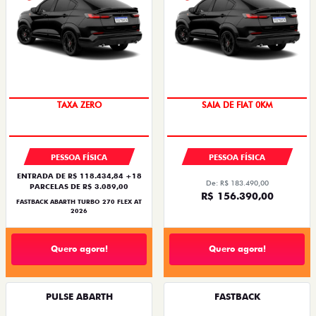
TAXA ZERO
SAIA DE FIAT 0KM
PESSOA FÍSICA
PESSOA FÍSICA
ENTRADA DE R$ 118.434,84 +18
De: R$ 183.490,00
PARCELAS DE R$ 3.089,00
R$ 156.390,00
FASTBACK ABARTH TURBO 270 FLEX AT
2026
Quero agora!
Quero agora!
PULSE ABARTH
FASTBACK