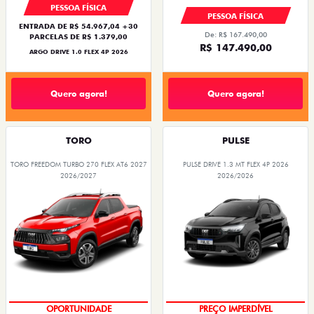
PESSOA FÍSICA
PESSOA FÍSICA
ENTRADA DE R$ 54.967,04 +30
De: R$ 167.490,00
PARCELAS DE R$ 1.379,00
R$ 147.490,00
ARGO DRIVE 1.0 FLEX 4P 2026
Quero agora!
Quero agora!
TORO
PULSE
TORO FREEDOM TURBO 270 FLEX AT6 2027
PULSE DRIVE 1.3 MT FLEX 4P 2026
2026/2027
2026/2026
OPORTUNIDADE
PREÇO IMPERDÍVEL