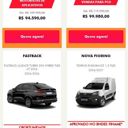
MOTORISTAS DE
VENDAS PARA PCD
APLICATIVOS
De: R$ 119.990,00
De: R$ 109.990,00
R$ 99.980,00
R$ 94.590,00
Quero agora!
Quero agora!
FASTBACK
NOVA FIORINO
FASTBACK AUDACE TURBO 200 HYBRID FLEX
FIORINO ENDURANCE 1.3 FLEX
AT 2026
2026/2027
2026/2026
APROVADO NO BNDES FINAME*
OPORTUNIDADE