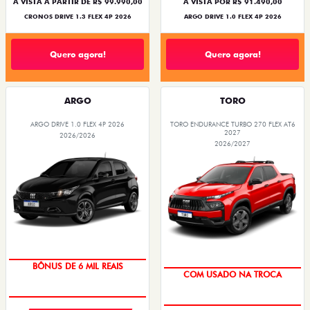
À VISTA A PARTIR DE R$ 99.990,00
À VISTA POR R$ 91.490,00
CRONOS DRIVE 1.3 FLEX 4P 2026
ARGO DRIVE 1.0 FLEX 4P 2026
Quero agora!
Quero agora!
ARGO
TORO
ARGO DRIVE 1.0 FLEX 4P 2026
TORO ENDURANCE TURBO 270 FLEX AT6
2027
2026/2026
2026/2027
BÔNUS DE 6 MIL REAIS
COM USADO NA TROCA