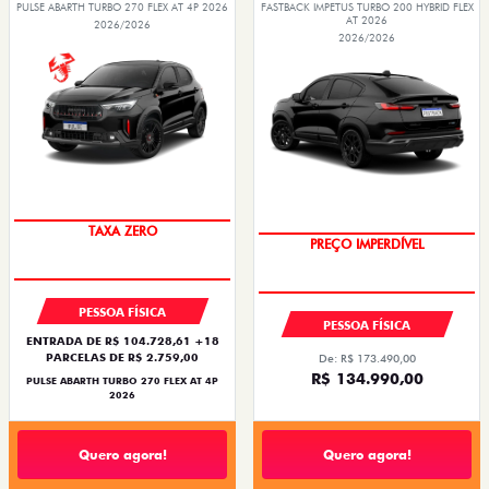
PULSE ABARTH TURBO 270 FLEX AT 4P 2026
FASTBACK IMPETUS TURBO 200 HYBRID FLEX
AT 2026
2026/2026
2026/2026
TAXA ZERO
PREÇO IMPERDÍVEL
PESSOA FÍSICA
PESSOA FÍSICA
ENTRADA DE R$ 104.728,61 +18
PARCELAS DE R$ 2.759,00
De: R$ 173.490,00
R$ 134.990,00
PULSE ABARTH TURBO 270 FLEX AT 4P
2026
Quero agora!
Quero agora!