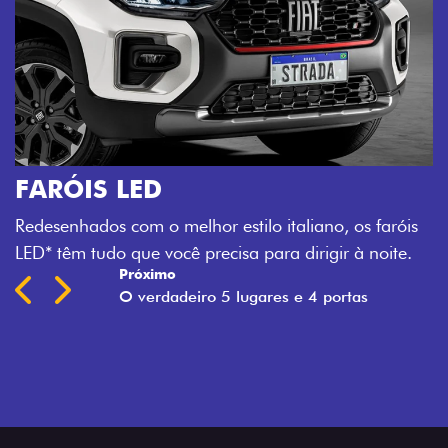
faróis
oite.