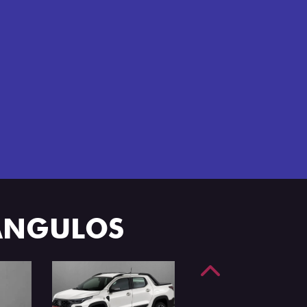
e 4 portas.
 ÂNGULOS
Anterior