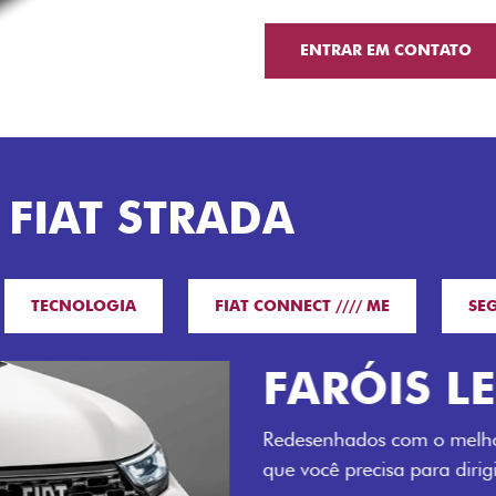
ENTRAR EM CONTATO
 FIAT STRADA
TECNOLOGIA
FIAT CONNECT //// ME
SE
O VERDAD
LUGARES 
Todo mundo pode viajar co