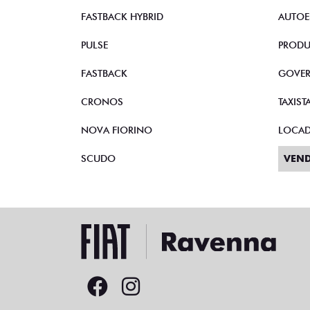
STRADA
VEND
TORO
CNPJ 
FASTBACK HYBRID
AUTOE
PULSE
PRODU
FASTBACK
GOVE
CRONOS
TAXIST
NOVA FIORINO
LOCA
SCUDO
VEND