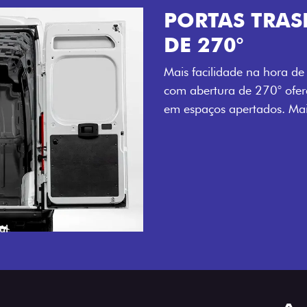
TURA
raseiras
 mesmo