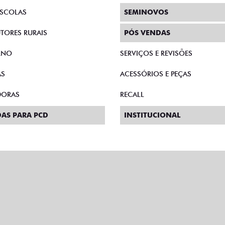
AS DIRETAS
CONSÓRCIO
E MICROEMPRESÁRIOS
SEGURO
SCOLAS
SEMINOVOS
TORES RURAIS
PÓS VENDAS
RNO
SERVIÇOS E REVISÕES
AS
ACESSÓRIOS E PEÇAS
DORAS
RECALL
AS PARA PCD
INSTITUCIONAL