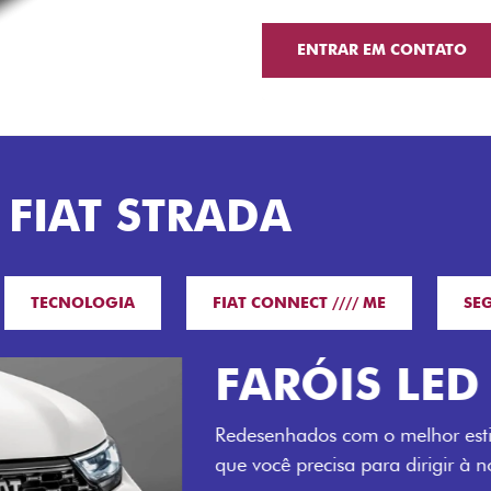
ENTRAR EM CONTATO
 FIAT STRADA
TECNOLOGIA
FIAT CONNECT //// ME
SE
O VERDAD
LUGARES 
Todo mundo pode viajar co