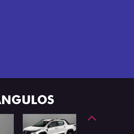
e 4 portas.
 ÂNGULOS
Anterior