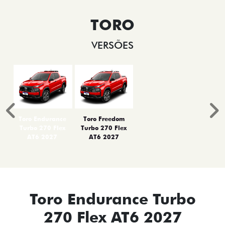
TORO
VERSÕES
Anterior
P
Toro Endurance
Toro Freedom
Turbo 270 Flex
Turbo 270 Flex
AT6 2027
AT6 2027
Toro Endurance Turbo
270 Flex AT6 2027