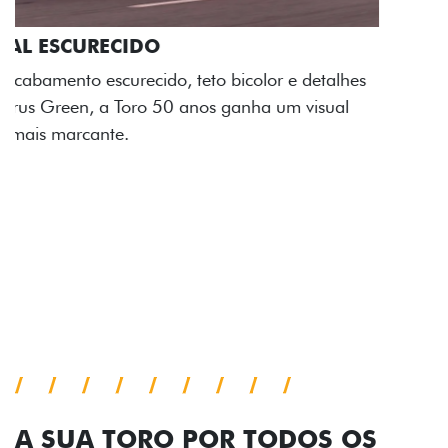
ADESIVOS ESTILIZADOS
Os adesivos aplicados no capô e nas laterais
reforçam a identidade única dessa edição para lá de
comemorativa.
Próximo
Previous
Next
Tecnologia de série
A SUA TORO POR TODOS OS
ÂNGULOS