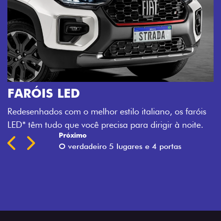
róis
te.