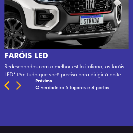
aróis
ite.